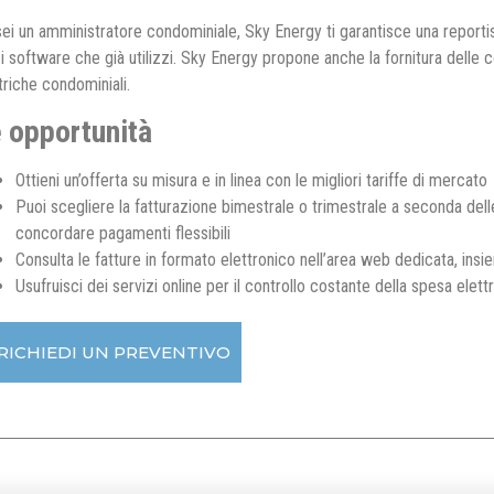
ei un amministratore condominiale, Sky Energy ti garantisce una report
i software che già utilizzi. Sky Energy propone anche la fornitura delle co
triche condominiali.
 opportunità
Ottieni un’offerta su misura e in linea con le migliori tariffe di mercato
Puoi scegliere la fatturazione bimestrale o trimestrale a seconda del
concordare pagamenti flessibili
Consulta le fatture in formato elettronico nell’area web dedicata, insi
Usufruisci dei servizi online per il controllo costante della spesa elett
 RICHIEDI UN PREVENTIVO