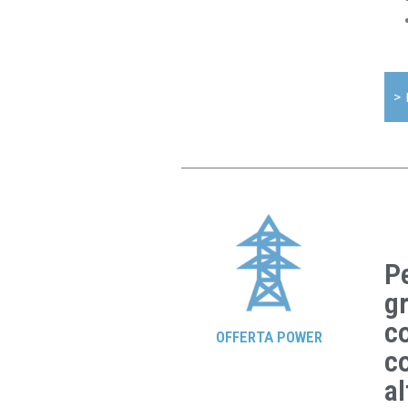
>
P
gr
co
OFFERTA POWER
co
al