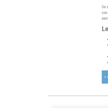
Se s
con 
elet
Le
>