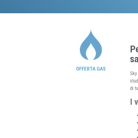
Pe
sa
OFFERTA GAS
Sky 
stud
di t
I 