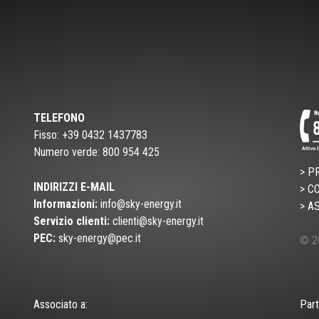
TELEFONO
Fisso: +39 0432 1437783
Numero verde: 800 954 425
> P
INDIRIZZI E-MAIL
> C
Informazioni:
info@sky-energy.it
> A
Servizio clienti:
clienti@sky-energy.it
PEC:
sky-energy@pec.it
© 20
Associato a:
Part