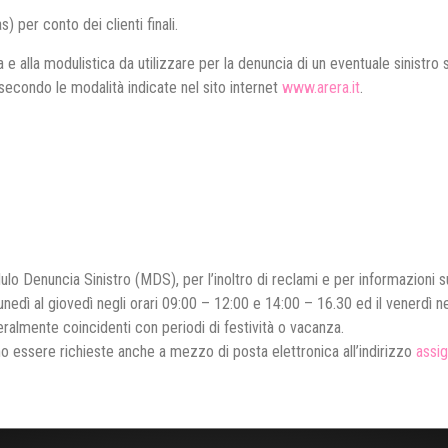
) per conto dei clienti finali.
va e alla modulistica da utilizzare per la denuncia di un eventuale sinistro
secondo le modalità indicate nel sito internet
www.arera.it
.
lo Denuncia Sinistro (MDS), per l’inoltro di reclami e per informazioni su
 lunedì al giovedì negli orari 09:00 – 12:00 e 14:00 – 16.30 ed il venerdì n
neralmente coincidenti con periodi di festività o vacanza.
no essere richieste anche a mezzo di posta elettronica all’indirizzo
assig