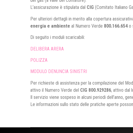
del gas (a valle del contatore).
L’assicurazione è stipulata dal
CIG
(Comitato Italiano Gas
Per ulteriori dettagli in merito alla copertura assicurati
energia e ambiente
al Numero Verde
800.166.654
o 
Di seguito i moduli scaricabili:
DELIBERA ARERA
POLIZZA
MODULO DENUNCIA SINISTRI
Per richieste di assistenza per la compilazione del Modu
attivo il Numero Verde del
CIG 800.929286
, attivo dal
Il servizio viene sospeso in alcuni periodi dell’anno, ge
Le informazioni sullo stato delle pratiche aperte posso