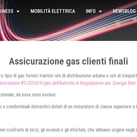
SINESS
MOBILITÀ ELETTRICA
INFO
NEWSBLOG
Assicurazione gas clienti finali
 tipo di gas fornito tramite reti di distribuzione urbana o reti di traspor
liberazione 85/2024/R/gas dell’Autorità di Regolazione per Energia Ret
nazionale; da essa sono esclusi:
tici o condominiali domestici dotati di un misuratore di classe superiore a 
nei confronti di terzi, gli incendi e gli infortuni, che abbiano origine negl