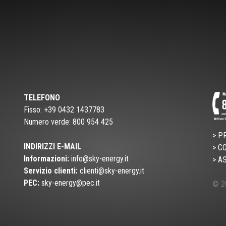
TELEFONO
Fisso: +39 0432 1437783
Numero verde: 800 954 425
> P
INDIRIZZI E-MAIL
> C
Informazioni:
info@sky-energy.it
> A
Servizio clienti:
clienti@sky-energy.it
PEC:
sky-energy@pec.it
© 20